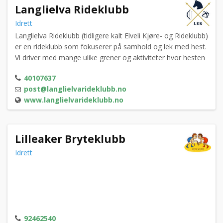
Langlielva Rideklubb
Idrett
Langlielva Rideklubb (tidligere kalt Elveli Kjøre- og Rideklubb)
er en rideklubb som fokuserer på samhold og lek med hest.
Vi driver med mange ulike grener og aktiviteter hvor hesten
er en av våre lagspillere. LEK ble opprettet for å gi de uten
40107637
egen hest muligheten til å delta på stevner, treninger,
post@langlielvarideklubb.no
aktiviteter og samlinger på lik linje med de som har egen
www.langlielvarideklubb.no
hest.
Lilleaker Bryteklubb
Idrett
92462540