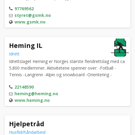
naturlig utgangspunkt og har dessuten betydelig mer areal
97769562
å by på enn fortetting i alle byens vakre eplehager.
styret@gsmk.no
Borettslagene skjøt derfor fart oppover lia fra Bogstad og
www.gsmk.no
opp til Skogen. Utbygningen ble Oslo vests minisvar på
Lambertseter – et nytt lite forstadssamfunn vokste
frem.Behovet for en ny skole var klart, og i 1982 var
Heming IL
Grindbakken skole et faktum. Skolen i skogkanten ble raskt
en av byens større skoler med over 600 elever.
Idrett
Idrettslaget Heming er Norges største fleridrettslag med ca
5.800 medlemmer. Aktivitetene spenner over: -Fotball -
Tennis -Langrenn -Alpin og snowboard -Orientering -
Parasport
22148590
heming@heming.no
www.heming.no
Hjelpetråd
Husflid/håndarbeid