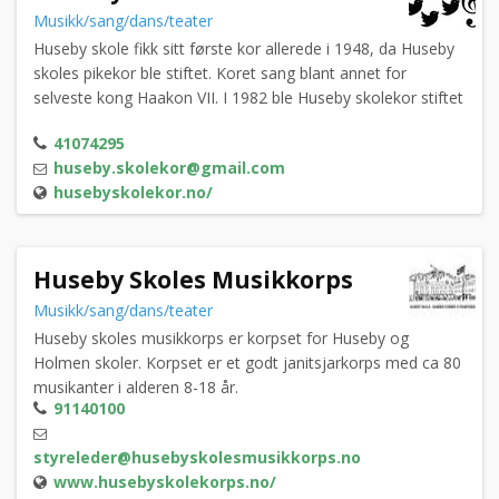
Musikk/sang/dans/teater
Huseby skole fikk sitt første kor allerede i 1948, da Huseby
skoles pikekor ble stiftet. Koret sang blant annet for
selveste kong Haakon VII. I 1982 ble Huseby skolekor stiftet
som et valgfagstilbud for 6. klasse. I dag er dette koret et
41074295
fritidstilbud for 1. til 7. klasse.
huseby.skolekor@gmail.com
husebyskolekor.no/
Huseby Skoles Musikkorps
Musikk/sang/dans/teater
Huseby skoles musikkorps er korpset for Huseby og
Holmen skoler. Korpset er et godt janitsjarkorps med ca 80
musikanter i alderen 8-18 år.
91140100
styreleder@husebyskolesmusikkorps.no
www.husebyskolekorps.no/