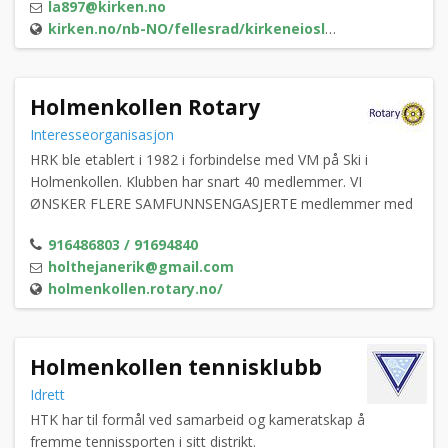
la897@kirken.no
året med konserter og foredrag.
kirken.no/nb-NO/fellesrad/kirkeneioslo/menigheter/ris/Aktiviteter/Holmenkollen/
Holmenkollen Rotary
Interesseorganisasjon
HRK ble etablert i 1982 i forbindelse med VM på Ski i
Holmenkollen. Klubben har snart 40 medlemmer. VI
ØNSKER FLERE SAMFUNNSENGASJERTE medlemmer med
god erfaring fra nåværende eller tidligere yrkesliv !
916486803 / 91694840
holthejanerik@gmail.com
holmenkollen.rotary.no/
Holmenkollen tennisklubb
Idrett
HTK har til formål ved samarbeid og kameratskap å
fremme tennissporten i sitt distrikt.