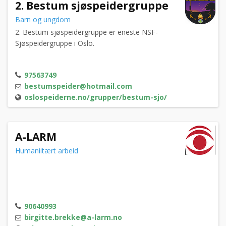
2. Bestum sjøspeidergruppe
Barn og ungdom
2. Bestum sjøspeidergruppe er eneste NSF-
Sjøspeidergruppe i Oslo.
97563749
bestumspeider@hotmail.com
oslospeiderne.no/grupper/bestum-sjo/
A-LARM
Humaniitært arbeid
90640993
birgitte.brekke@a-larm.no