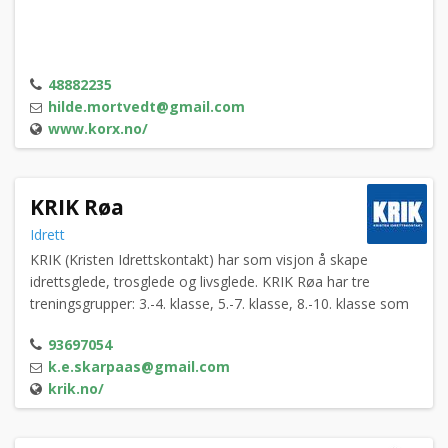
48882235
hilde.mortvedt@gmail.com
www.korx.no/
KRIK Røa
Idrett
KRIK (Kristen Idrettskontakt) har som visjon å skape
idrettsglede, trosglede og livsglede. KRIK Røa har tre
treningsgrupper: 3.-4. klasse, 5.-7. klasse, 8.-10. klasse som
samles på Voksen skole annenhver fredag med diverse
93697054
aktiviteter og andakt.
k.e.skarpaas@gmail.com
krik.no/