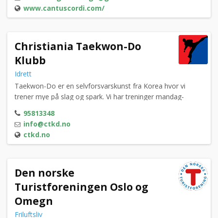
www.cantuscordi.com/
det bare å ta kontakt. Vi har ikke opptaksprøver.
Christiania Taekwon-Do
Klubb
Idrett
Taekwon-Do er en selvforsvarskunst fra Korea hvor vi
trener mye på slag og spark. Vi har treninger mandag-
torsdag hver uke. Se vår hjemmeside ctkd.no for mer
95813348
informasjon.
info@ctkd.no
ctkd.no
Den norske
Turistforeningen Oslo og
Omegn
Friluftsliv