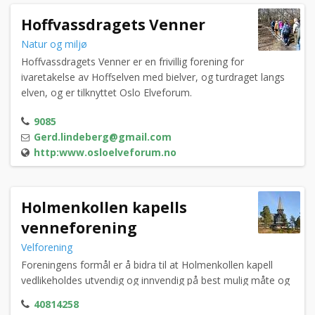
Hoffvassdragets Venner
Natur og miljø
Hoffvassdragets Venner er en frivillig forening for
ivaretakelse av Hoffselven med bielver, og turdraget langs
elven, og er tilknyttet Oslo Elveforum.
9085
Gerd.lindeberg@gmail.com
http:www.osloelveforum.no
Holmenkollen kapells
venneforening
Velforening
Foreningens formål er å bidra til at Holmenkollen kapell
vedlikeholdes utvendig og innvendig på best mulig måte og
inngår som en viktig del av Holmenkollen Nasjonalanlegg.
40814258
Venneforeningen arrangerer medlemsmøter flere ganger i