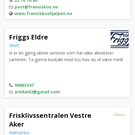
22 70 76 80
sorgstøtte, besøkstjeneste, og familiehjelp. Vårt arbeid
post@fransiskus.no
drives av frivillige og ansatte med et brennende
www.fransiskushjelpen.no
engasjement for å hjelpe andre.
Friggs Eldre
Idrett
Vi er en gjeng aktive seniorer som har ulike aktiviteter
sammen. Ta gjerne kontakt med oss hvis du vil være med!
90863347
arildahl2@gmail.com
Frisklivssentralen Vestre
Aker
Møteplass