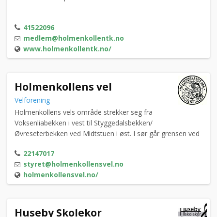
41522096
medlem@holmenkollentk.no
www.holmenkollentk.no/
Holmenkollens vel
Velforening
Holmenkollens vels område strekker seg fra
Voksenliabekken i vest til Styggedalsbekken/
Øvreseterbekken ved Midtstuen i øst. I sør går grensen ved
«øvre» Gressbanen og i nord til Holmenkollbakken.
22147017
styret@holmenkollensvel.no
holmenkollensvel.no/
Huseby Skolekor