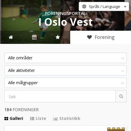
Språk / Language
FORENINGSPORTAL
I Oslo Vest
Forening
Alle områder
Alle aktiviteter
Alle målgrupper
184
FORENINGER
Galleri
Liste
Statistikk