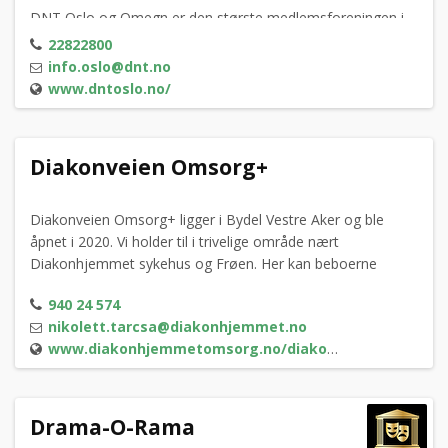
DNT Oslo og Omegn er den største medlemsforeningen i
Den Norske Turistforening.
22822800
info.oslo@dnt.no
www.dntoslo.no/
Diakonveien Omsorg+
Diakonveien Omsorg+ ligger i Bydel Vestre Aker og ble
åpnet i 2020. Vi holder til i trivelige område nært
Diakonhjemmet sykehus og Frøen. Her kan beboerne
oppleve et trygt bomiljø med mulighet for aktivitet og
940 24 574
deltakelse i sosialt fellesskap.
nikolett.tarcsa@diakonhjemmet.no
www.diakonhjemmetomsorg.no/diakonveien-omsorg
Drama-O-Rama