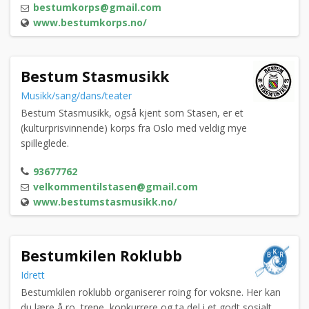
bestumkorps@gmail.com
www.bestumkorps.no/
Bestum Stasmusikk
Musikk/sang/dans/teater
Bestum Stasmusikk, også kjent som Stasen, er et
(kulturprisvinnende) korps fra Oslo med veldig mye
spilleglede.
93677762
velkommentilstasen@gmail.com
www.bestumstasmusikk.no/
Bestumkilen Roklubb
Idrett
Bestumkilen roklubb organiserer roing for voksne. Her kan
du lære å ro, trene, konkurrere og ta del i et godt sosialt