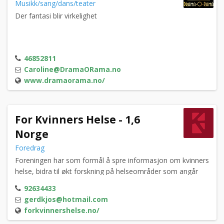
Musikk/sang/dans/teater
Der fantasi blir virkelighet
46852811
Caroline@DramaORama.no
www.dramaorama.no/
For Kvinners Helse - 1,6
Norge
Foredrag
Foreningen har som formål å spre informasjon om kvinners
helse, bidra til økt forskning på helseområder som angår
kvinner, samt forbedre kvinners livskvalitet basert på økt
92634433
kunnskap og styrket helse.
gerdkjos@hotmail.com
forkvinnershelse.no/