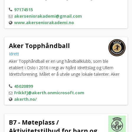
medlemmer.
97174515
akerseniorakademi@gmail.com
www.akerseniorakademi.no
Aker Topphåndball
Idrett
Aker Topphåndball er en ung håndballklubb, som ble
etablert i Oslo i 2016 i regi av Njård Idrettslag og Ullern
Idrettsforening. Målet er å utvile unge lokale talenter. Aker
Topphåndball gikk helt til topps i NM20.
45020899
FrikkFJ@akerth.onmicrosoft.com
akerth.no/
B7 - Møteplass /
Aktivitetstilbud for barn og