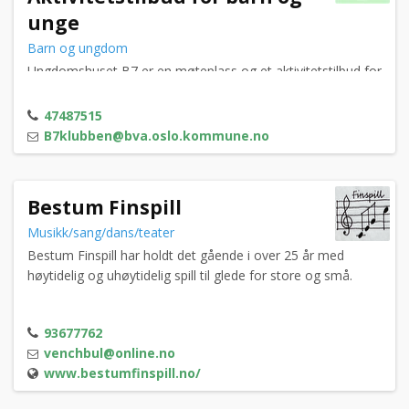
unge
Barn og ungdom
Ungdomshuset B7 er en møteplass og et aktivitetstilbud for
barn og unge i bydel Vestre Aker.
47487515
B7klubben@bva.oslo.kommune.no
Bestum Finspill
Musikk/sang/dans/teater
Bestum Finspill har holdt det gående i over 25 år med
høytidelig og uhøytidelig spill til glede for store og små.
93677762
venchbul@online.no
www.bestumfinspill.no/