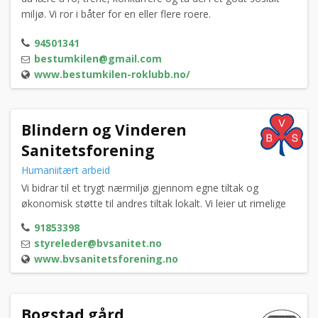
miljø. Vi ror i båter for en eller flere roere.
94501341
bestumkilen@gmail.com
www.bestumkilen-roklubb.no/
Blindern og Vinderen
Sanitetsforening
Humaniitært arbeid
Vi bidrar til et trygt nærmiljø gjennom egne tiltak og
økonomisk støtte til andres tiltak lokalt. Vi leier ut rimelige
leiligheter til vanskeligstilte, arrangerer foredrag,
91853398
tirsdagskafé og strikkekafé. Vi leier også ut vår vakre Villa Ly
styreleder@bvsanitet.no
til selskap og arrangementer. Ta kontakt med Anne Hamre
www.bvsanitetsforening.no
mob: 90886700 for leie av lokaler.
Bogstad gård