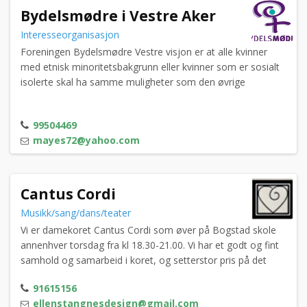
Bydelsmødre i Vestre Aker
Interesseorganisasjon
Foreningen Bydelsmødre Vestre visjon er at alle kvinner
med etnisk minoritetsbakgrunn eller kvinner som er sosialt
isolerte skal ha samme muligheter som den øvrige
befolkningen. Vi ønsker å gi kvinner kunnskap om og
erfaring med norske fritids- og sosiale aktiviteter som
99504469
temakvelder, hytteturer, og fysisk aktiviteter. Vi ønsker å
mayes72@yahoo.com
bidra til at kvinner får delta på like vilkår i meningsfylte
fritidsaktiviteter, og i kulturelle opplevelser som fremmer
integrering i det norske samfunnet.
Cantus Cordi
Musikk/sang/dans/teater
Vi er damekoret Cantus Cordi som øver på Bogstad skole
annenhver torsdag fra kl 18.30-21.00. Vi har et godt og fint
samhold og samarbeid i koret, og setterstor pris på det
sosiale aspektet som fellesskapet i koret gir. Vi ønsker å
91615156
vokse og ønsker oss flere sanger på alle stemmene i koret.
ellenstangnesdesign@gmail.com
Så er du glad i å synge og har lyst til å bli med i koret vår, er