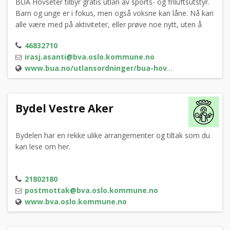
BUA Hovseter tilbyr gratis utlån av sports- og friluftsutstyr.
Barn og unge er i fokus, men også voksne kan låne. Nå kan
alle være med på aktiviteter, eller prøve noe nytt, uten å
måtte kjøpe utstyret først.
46832710
irasj.asanti@bva.oslo.kommune.no
www.bua.no/utlansordninger/bua-hovseter
Bydel Vestre Aker
Bydelen har en rekke ulike arrangementer og tiltak som du
kan lese om her.
21802180
postmottak@bva.oslo.kommune.no
www.bva.oslo.kommune.no