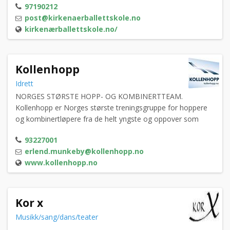
97190212
post@kirkenaerballettskole.no
kirkenærballettskole.no/
Kollenhopp
Idrett
NORGES STØRSTE HOPP- OG KOMBINERTTEAM.
Kollenhopp er Norges største treningsgruppe for hoppere
og kombinertløpere fra de helt yngste og oppover som
ønsker å satse skikkelig på idretten sin. Vi skal tilby alle som
93227001
vil hoppe på ski eller gå kombinert et godt og variert
erlend.munkeby@kollenhopp.no
aktivitetstilbud. Fra rekrutt til veteran
www.kollenhopp.no
Kor x
Musikk/sang/dans/teater